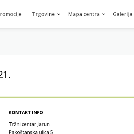
promocije
Trgovine
Mapa centra
Galerija
21.
KONTAKT INFO
Tržni centar Jarun
Pakoštanska ulica 5